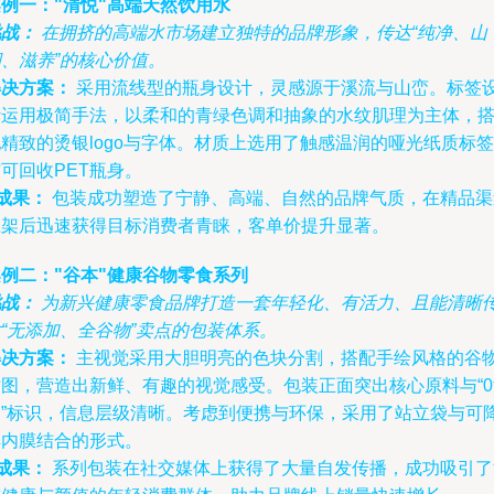
例一："清悦"高端天然饮用水
挑战：
在拥挤的高端水市场建立独特的品牌形象，传达“纯净、山
、滋养”的核心价值。
解决方案：
采用流线型的瓶身设计，灵感源于溪流与山峦。标签
计运用极简手法，以柔和的青绿色调和抽象的水纹肌理为主体，
精致的烫银logo与字体。材质上选用了触感温润的哑光纸质标签
可回收PET瓶身。
成果：
包装成功塑造了宁静、高端、自然的品牌气质，在精品渠
上架后迅速获得目标消费者青睐，客单价提升显著。
例二："谷本"健康谷物零食系列
挑战：
为新兴健康零食品牌打造一套年轻化、有活力、且能清晰
“无添加、全谷物”卖点的包装体系。
解决方案：
主视觉采用大胆明亮的色块分割，搭配手绘风格的谷
插图，营造出新鲜、有趣的视觉感受。包装正面突出核心原料与“0
加”标识，信息层级清晰。考虑到便携与环保，采用了站立袋与可
解内膜结合的形式。
成果：
系列包装在社交媒体上获得了大量自发传播，成功吸引了