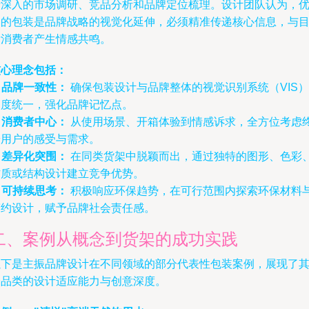
于深入的市场调研、竞品分析和品牌定位梳理。设计团队认为，
秀的包装是品牌战略的视觉化延伸，必须精准传递核心信息，与
标消费者产生情感共鸣。
核心理念包括：
.
品牌一致性：
确保包装设计与品牌整体的视觉识别系统（VIS）
高度统一，强化品牌记忆点。
.
消费者中心：
从使用场景、开箱体验到情感诉求，全方位考虑
端用户的感受与需求。
.
差异化突围：
在同类货架中脱颖而出，通过独特的图形、色彩
材质或结构设计建立竞争优势。
.
可持续思考：
积极响应环保趋势，在可行范围内探索环保材料
简约设计，赋予品牌社会责任感。
二、案例从概念到货架的成功实践
以下是主振品牌设计在不同领域的部分代表性包装案例，展现了
跨品类的设计适应能力与创意深度。