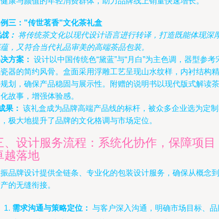
重健康与颜值的年轻消费群体，助力品牌线上销量快速增长。
例三："传世茗香"文化茶礼盒
挑战：
将传统茶文化以现代设计语言进行转译，打造既能体现深
底蕴，又符合当代礼品审美的高端茶品包装。
解决方案：
设计以中国传统色“黛蓝”与“月白”为主色调，器型参考
代瓷器的简约风骨。盒面采用浮雕工艺呈现山水纹样，内衬结构
心规划，确保产品稳固与展示性。附赠的说明书以现代版式解读
文化故事，增强体验感。
成果：
该礼盒成为品牌高端产品线的标杆，被众多企业选为定制
品，极大地提升了品牌的文化格调与市场定位。
三、设计服务流程：系统化协作，保障项目
卓越落地
主振品牌设计提供全链条、专业化的包装设计服务，确保从概念
量产的无缝衔接。
需求沟通与策略定位：
与客户深入沟通，明确市场目标、品