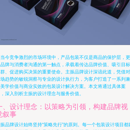
在当今竞争激烈的市场环境中，产品包装不仅是商品的保护层，
是品牌与消费者沟通的第一触点，承载着传达品牌价值、吸引目
客群、促进购买决策的重要使命。主振品牌设计深谙此道，凭借
市场趋势的敏锐洞察与专业的设计执行力，为客户打造了一系列
具美学价值与商业实效的包装设计解决方案。本文将通过具体案
例，深入剖析主振的设计理念与服务价值。
一、设计理念：以策略为引领，构建品牌视
觉叙事
主振品牌设计始终坚持“策略先行”的原则。每一个包装设计项目都