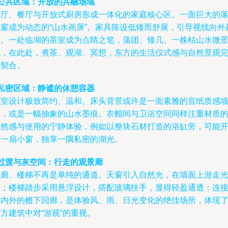
公共区域：开放的共融场域
客厅、餐厅与开放式厨房形成一体化的家庭核心区。一面巨大的
地窗成为动态的“山水画屏”。家具陈设低矮而舒展，引导视线向外
伸。一处临湖的茶室成为点睛之笔，蒲团、矮几、一株枯山水微
观，在此处，煮茶、观湖、冥想，东方的生活仪式感与自然景观
美契合。
私密区域：静谧的休憩容器
卧室设计极致简约、温和。床头背景或许是一面素雅的宣纸质感
面，或是一幅抽象的山水墨痕。衣帽间与卫浴空间同样注重材质
天然感与使用的宁静体验，例如以整块石材打造的浴缸旁，可能
有一扇小窗，独享一隅私密的湖光。
过渡与灰空间：行走的观景廊
走廊、楼梯不再是单纯的通道。天窗引入自然光，在墙面上游走
斑；楼梯踏步采用悬浮设计，搭配玻璃扶手，显得轻盈通透；连
室内外的檐下回廊，是体验风、雨、日光变化的绝佳场所，体现
方建筑中对“游观”的重视。