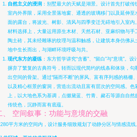
自然主义的浸润
：别墅最大的天赋是湖景。设计首先打破传
室内外界限，采用全景落地窗、通透的玻璃移门以及延伸至
面的露台，将波光、树影、清风与四季变迁无碍地引入室内
材料选择上，大量运用原生木材、天然石材、亚麻织物与手
陶土砖，其未经雕琢的纹理与温和触感，让建筑本身仿佛从
地中生长而出，与湖畔环境呼吸与共。
现代东方的凝练
：东方哲学讲究“含蓄”、“留白”与“意境”。设
摒弃了繁复的古典符号，转而以现代简约的线条和体块，勾
出空间的骨架。通过“隔而不断”的屏风、富有序列感的格栅
以及精心框景的窗洞，营造出流动且富有层次的空间感。色
上，以大地色系为基调，点缀黛蓝、竹青、赭石等源自自然
传统色，沉静而富有底蕴。
二、 空间叙事：功能与意境的交融
在280平方米的空间内，设计服务细致规划了动静分区与情感流线