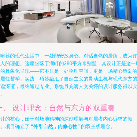
在喧嚣的现代生活中，一处能安放身心、对话自然的居所，成为
多人的理想。这座坐落于湖畔的280平方米别墅，其设计正是这一
想的具象化呈现——它不只是一处物理空间，更是一场精心策划
「居住哲学」实践，巧妙融汇了自然主义的灵动生机与现代东方
静谧深邃，最终通过专业、系统且充满人文关怀的设计服务得以
现。
一、 设计理念：自然与东方的双重奏
设计的核心，始于对场地精神的深刻理解与对居者内心诉求的倾
听。项目确立了
“外引自然，内修心性”
的双主线理念。