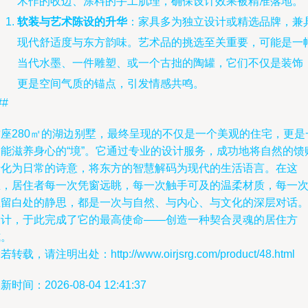
木作的收边、涂料的手工肌理，确保设计效果被精准落地。
软装与艺术陈设的升华
：家具多为独立设计或精选品牌，兼
现代舒适度与东方韵味。艺术品的挑选至关重要，可能是一
当代水墨、一件雕塑、或一个古拙的陶罐，它们不仅是装饰
更是空间气质的锚点，引发情感共鸣。
##
这座280㎡的湖边别墅，最终呈现的不仅是一个美观的住宅，更是
个能滋养身心的“境”。它通过专业的设计服务，成功地将自然的馈
转化为日常的诗意，将东方的智慧解码为现代的生活语言。在这
里，居住者每一次凭窗远眺，每一次触手可及的温柔材质，每一
在留白处的静思，都是一次与自然、与内心、与文化的深层对话
设计，于此完成了它的最高使命——创造一种契合灵魂的居住方
式。
若转载，请注明出处：http://www.oirjsrg.com/product/48.html
新时间：2026-08-04 12:41:37